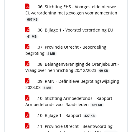
I.06. Stichting EHS - Voorgestelde nieuwe
EU-verordening met gevolgen voor gemeenten
667 KB
I.06. Bijlage 1 - Voorstel verordening EU
41 MB
I.07. Provincie Utrecht - Beoordeling
begroting
4 MB
I.08. Belangenvereniging de Oranjebuurt -
Vraag over herinrichting 20/12/2023
99 KB
I.09. RMN - Definitieve Begrotingswijziging
2023.03
5 MB
I.10. Stichting Armoedefonds - Rapport
Armoedefonds voor Raadsleden
181 KB
I.10. Bijlage 1 - Rapport
427 KB
I.11. Provincie Utrecht - Beantwoording