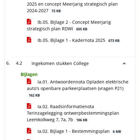
2025 en concept Meerjarig strategisch plan
2024-2027
72 KB
Ib.05. Bijlage 2 - Concept Meerjarig
strategisch plan RDWI
655 KB
Ib.05. Bijlage 1 - Kadernota 2025
673 KB
4.2
Ingekomen stukken College
Bijlagen
Ia.01. Antwoordennota Opladen elektrische
auto's openbare parkeerplaatsen (vragen P21)
162 KB
Ia.02. Raadsinformatienota
Terinzagelegging ontwerpbestemmingsplan
Leemkolkweg 7, 7a, 7b
106 KB
Ia.02. Bijlage 1 - Bestemmingsplan
6 MB