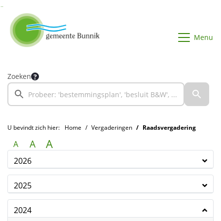
Ga naar de inhoud van deze pagina
Ga naar het zoeken
Ga naar het menu
Menu
Zoeken
U bevindt zich hier:
Home
Vergaderingen
Raadsvergadering
A
A
A
2026
2025
2024