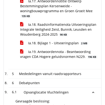
Ia.17. Antwoordennotitie Ontwerp
Bestemmingsplan Kersenweide -
woningbouwprogramma en Groen Groeit Mee
135 KB
Ia.18. Raadsinformatienota Uitvoeringsplan
Integrale Veiligheid Zeist, Bunnik, Leusden en
Woudenberg 2024-2025
90 KB
Ia.18. Bijlage 1 - Uitvoeringsplan
2 MB
Ia.19. Antwoordennota - Beantwoording
vragen CDA Hogere geluidsnormen N229.
196 KB
5
Mededelingen vanuit raadsrapporteurs
6
Debatpunten
6.1
Opvanglocatie Vluchtelingen
Gevraagde beslissing: