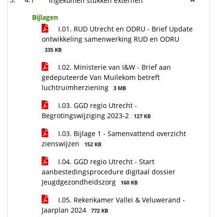
Ingekomen stukken externen
Bijlagen
I.01. RUD Utrecht en ODRU - Brief Update
ontwikkeling samenwerking RUD en ODRU
335 KB
I.02. Ministerie van I&W - Brief aan
gedeputeerde Van Muilekom betreft
luchtruimherziening
3 MB
I.03. GGD regio Utrecht -
Begrotingswijziging 2023-2
127 KB
I.03. Bijlage 1 - Samenvattend overzicht
zienswijzen
152 KB
I.04. GGD regio Utrecht - Start
aanbestedingsprocedure digitaal dossier
Jeugdgezondheidszorg
160 KB
I.05. Rekenkamer Vallei & Veluwerand -
Jaarplan 2024
772 KB