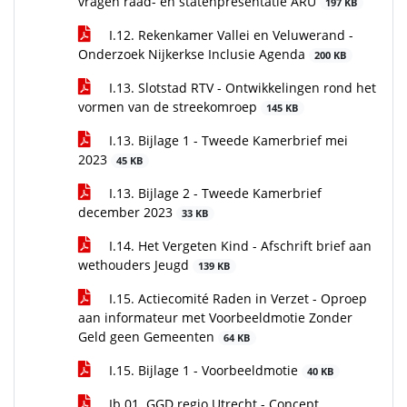
vragen raad- en statenpresentatie ARU
197 KB
I.12. Rekenkamer Vallei en Veluwerand -
Onderzoek Nijkerkse Inclusie Agenda
200 KB
I.13. Slotstad RTV - Ontwikkelingen rond het
vormen van de streekomroep
145 KB
I.13. Bijlage 1 - Tweede Kamerbrief mei
2023
45 KB
I.13. Bijlage 2 - Tweede Kamerbrief
december 2023
33 KB
I.14. Het Vergeten Kind - Afschrift brief aan
wethouders Jeugd
139 KB
I.15. Actiecomité Raden in Verzet - Oproep
aan informateur met Voorbeeldmotie Zonder
Geld geen Gemeenten
64 KB
I.15. Bijlage 1 - Voorbeeldmotie
40 KB
Ib.01. GGD regio Utrecht - Concept