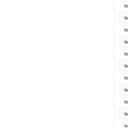
B
B
B
B
B
Be
B
Be
B
B
N