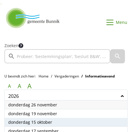
Ga naar de inhoud van deze pagina
Ga naar het zoeken
Ga naar het menu
Menu
Zoeken
U bevindt zich hier:
Home
Vergaderingen
Informatieavond
A
A
A
2026
2026
donderdag 26 november
2026
donderdag 19 november
2026
donderdag 15 oktober
2026
donderdag 17 september