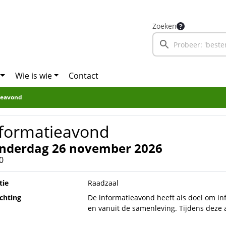
Zoeken
Wie is wie
Contact
ieavond
nformatieavond
nderdag 26 november 2026
0
tie
Raadzaal
ichting
De informatieavond heeft als doel om in
en vanuit de samenleving. Tijdens dez