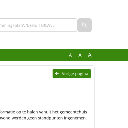
A
A
A
Vorige pagina
formatie op te halen vanuit het gemeentehuis
e avond worden geen standpunten ingenomen.