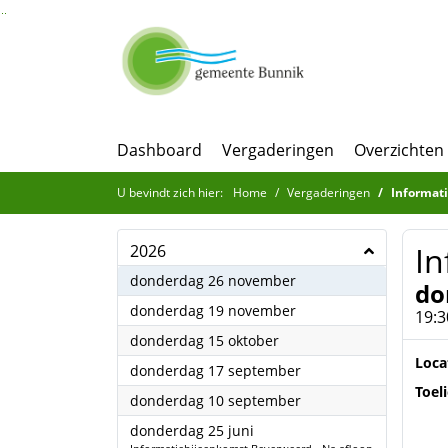
Ga naar de inhoud van deze pagina
Ga naar het zoeken
Ga naar het menu
Dashboard
Vergaderingen
Overzichten
U bevindt zich hier:
Home
Vergaderingen
Informat
I
2026
2026
donderdag 26 november
do
2026
donderdag 19 november
19:3
2026
donderdag 15 oktober
Loca
2026
donderdag 17 september
Toel
2026
donderdag 10 september
2026
donderdag 25 juni