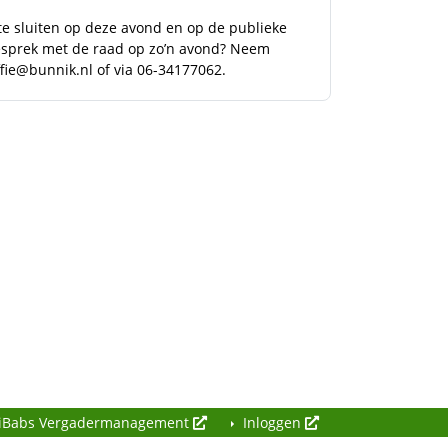
e sluiten op deze avond en op de publieke
 gesprek met de raad op zo’n avond? Neem
ffie@bunnik.nl
of via 06-34177062.
iBabs Vergadermanagement
Inloggen