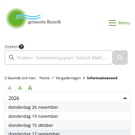
Ga naar de inhoud van deze pagina
Ga naar het zoeken
Ga naar het menu
Menu
Zoeken
U bevindt zich hier:
Home
Vergaderingen
Informatieavond
A
A
A
2026
2026
donderdag 26 november
2026
donderdag 19 november
2026
donderdag 15 oktober
2026
donderdag 17 september