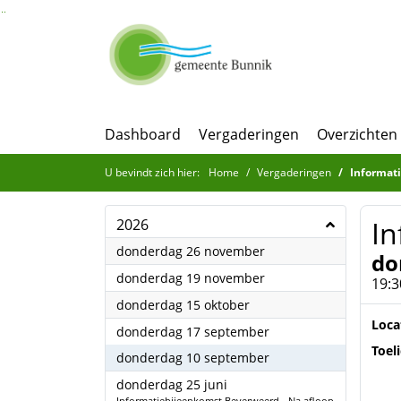
Ga naar de inhoud van deze pagina
Ga naar het zoeken
Ga naar het menu
Dashboard
Vergaderingen
Overzichten
U bevindt zich hier:
Home
Vergaderingen
Informat
I
2026
2026
donderdag 26 november
do
2026
donderdag 19 november
19:3
2026
donderdag 15 oktober
Loca
2026
donderdag 17 september
Toel
2026
donderdag 10 september
2026
donderdag 25 juni
Informatiebijeenkomst Beverweerd - Na afloop