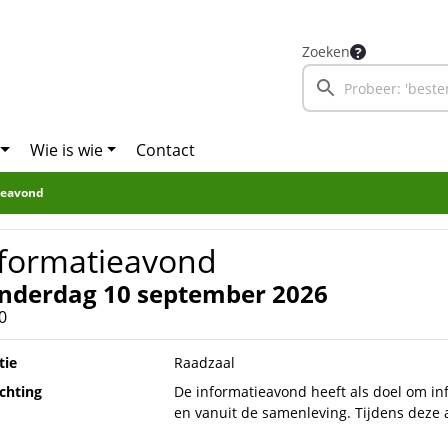
Zoeken
Wie is wie
Contact
ieavond
nformatieavond
nderdag 10 september 2026
0
tie
Raadzaal
ichting
De informatieavond heeft als doel om in
en vanuit de samenleving. Tijdens dez