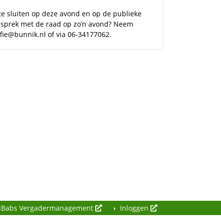
e sluiten op deze avond en op de publieke
 gesprek met de raad op zo’n avond? Neem
ffie@bunnik.nl
of via 06-34177062.
iBabs Vergadermanagement
Inloggen