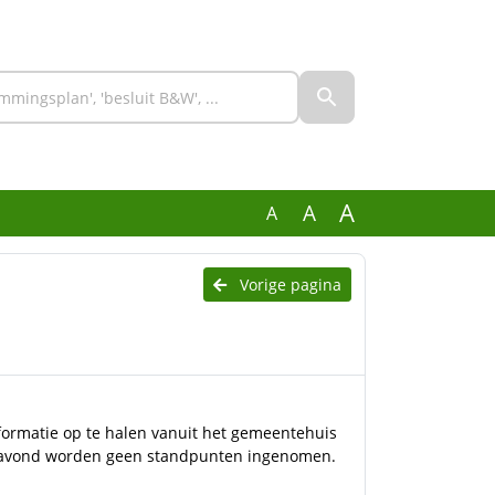
A
A
A
Vorige pagina
formatie op te halen vanuit het gemeentehuis
e avond worden geen standpunten ingenomen.