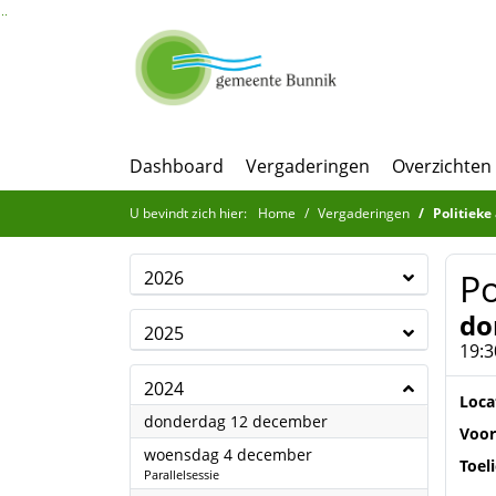
Ga naar de inhoud van deze pagina
Ga naar het zoeken
Ga naar het menu
Dashboard
Vergaderingen
Overzichten
U bevindt zich hier:
Home
Vergaderingen
Politieke
Po
2026
do
2025
19:3
2024
Loca
2024
donderdag 12 december
Voor
2024
woensdag 4 december
Toel
Parallelsessie