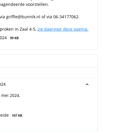
eagendeerde voorstellen.
 via
griffie@bunnik.nl
of via 06-34177062.
roken in Zaal 4-5,
zie daarvoor deze pagina.
2024
99 KB
024
6 mei 2024.
weide
107 KB