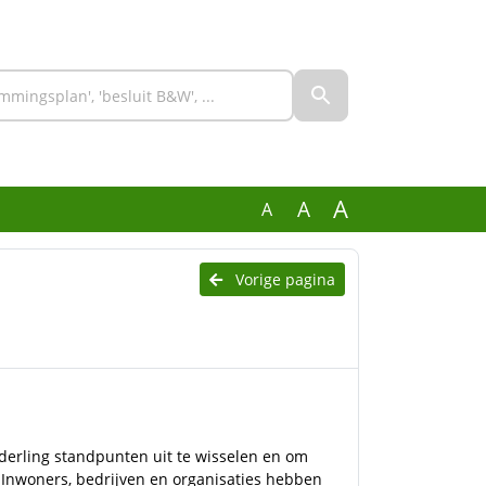
A
A
A
Vorige pagina
nderling standpunten uit te wisselen en om
 Inwoners, bedrijven en organisaties hebben