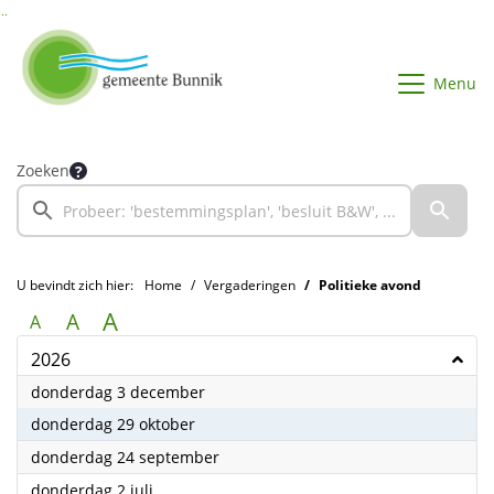
Ga naar de inhoud van deze pagina
Ga naar het zoeken
Ga naar het menu
Menu
Zoeken
U bevindt zich hier:
Home
Vergaderingen
Politieke avond
A
A
A
2026
2026
donderdag 3 december
2026
donderdag 29 oktober
2026
donderdag 24 september
2026
donderdag 2 juli