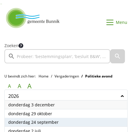
Ga naar de inhoud van deze pagina
Ga naar het zoeken
Ga naar het menu
Menu
Zoeken
U bevindt zich hier:
Home
Vergaderingen
Politieke avond
A
A
A
2026
2026
donderdag 3 december
2026
donderdag 29 oktober
2026
donderdag 24 september
2026
donderdag 2 juli