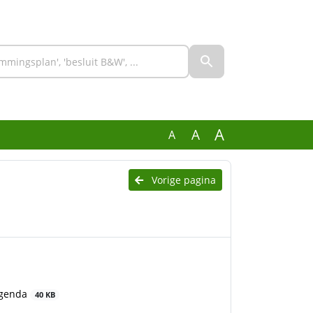
A
A
A
Vorige pagina
Agenda
40 KB