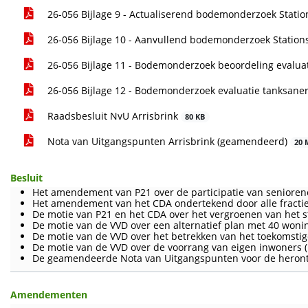
26-056 Bijlage 9 - Actualiserend bodemonderzoek Stati
26-056 Bijlage 10 - Aanvullend bodemonderzoek Statio
26-056 Bijlage 11 - Bodemonderzoek beoordeling evalua
26-056 Bijlage 12 - Bodemonderzoek evaluatie tanksane
Raadsbesluit NvU Arrisbrink
80 KB
Nota van Uitgangspunten Arrisbrink (geamendeerd)
20 
Besluit
Het amendement van P21 over de participatie van seniore
Het amendement van het CDA ondertekend door alle fracti
De motie van P21 en het CDA over het vergroenen van het
De motie van de VVD over een alternatief plan met 40 won
De motie van de VVD over het betrekken van het toekomstige
De motie van de VVD over de voorrang van eigen inwoners (
De geamendeerde Nota van Uitgangspunten voor de herontw
Amendementen