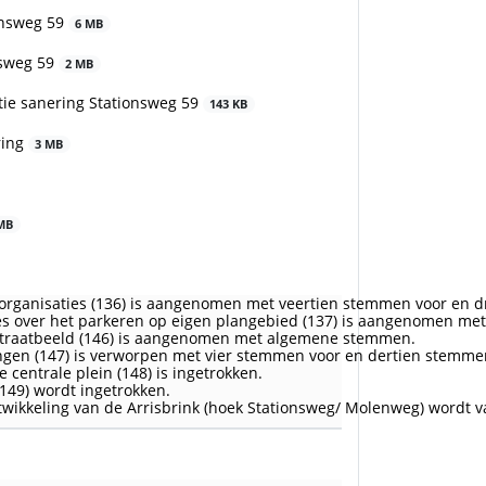
onsweg 59
6 MB
nsweg 59
2 MB
tie sanering Stationsweg 59
143 KB
ring
3 MB
MB
norganisaties (136) is aangenomen met veertien stemmen voor en 
es over het parkeren op eigen plangebied (137) is aangenomen m
 straatbeeld (146) is aangenomen met algemene stemmen.
ingen (147) is verworpen met vier stemmen voor en dertien stemm
 centrale plein (148) is ingetrokken.
149) wordt ingetrokken.
ikkeling van de Arrisbrink (hoek Stationsweg/ Molenweg) wordt 