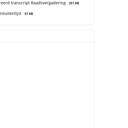
eerd transcript Raadsvergadering
251 KB
luitenlijst
57 KB