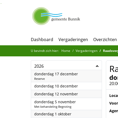
Ga naar de inhoud van deze pagina
Ga naar het zoeken
Ga naar het menu
Dashboard
Vergaderingen
Overzichten
U bevindt zich hier:
Home
Vergaderingen
Raadsver
R
2026
2026
donderdag 17 december
do
Reserve
20:0
2026
donderdag 10 december
2026
donderdag 12 november
Loca
2026
donderdag 5 november
Voor
Met behandeling Begroting
Age
2026
donderdag 1 oktober