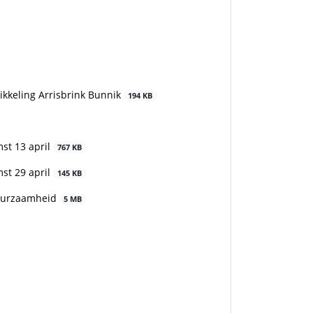
kkeling Arrisbrink Bunnik
194 KB
mst 13 april
767 KB
mst 29 april
145 KB
duurzaamheid
5 MB