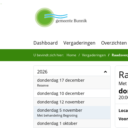
Ga naar de inhoud van deze pagina
Ga naar het zoeken
Ga naar het menu
Dashboard
Vergaderingen
Overzichten
U bevindt zich hier:
Home
Vergaderingen
Raadsver
R
2026
2026
donderdag 17 december
Met 
Reserve
do
2026
donderdag 10 december
20:0
2026
donderdag 12 november
2026
donderdag 5 november
Loca
Met behandeling Begroting
Voor
2026
donderdag 1 oktober