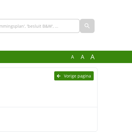
A
A
A
Vorige pagina