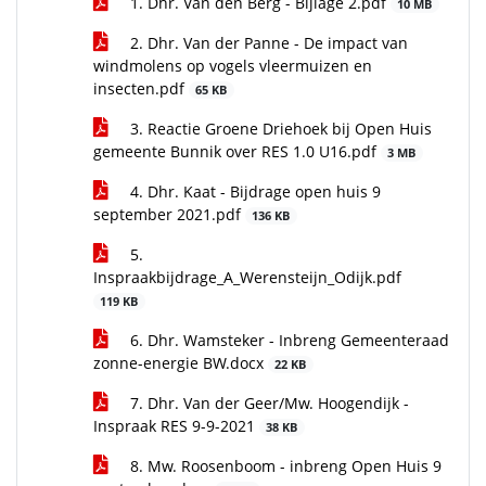
1. Dhr. Van den Berg - Bijlage 2.pdf
10 MB
2. Dhr. Van der Panne - De impact van
windmolens op vogels vleermuizen en
insecten.pdf
65 KB
3. Reactie Groene Driehoek bij Open Huis
gemeente Bunnik over RES 1.0 U16.pdf
3 MB
4. Dhr. Kaat - Bijdrage open huis 9
september 2021.pdf
136 KB
5.
Inspraakbijdrage_A_Werensteijn_Odijk.pdf
119 KB
6. Dhr. Wamsteker - Inbreng Gemeenteraad
zonne-energie BW.docx
22 KB
7. Dhr. Van der Geer/Mw. Hoogendijk -
Inspraak RES 9-9-2021
38 KB
8. Mw. Roosenboom - inbreng Open Huis 9