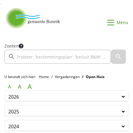
Ga naar de inhoud van deze pagina
Ga naar het zoeken
Ga naar het menu
Menu
Zoeken
U bevindt zich hier:
Home
Vergaderingen
Open Huis
A
A
A
2026
2025
2024