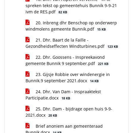
spreken tekst op gemeentehuis Bunnik 9-9-21
ivm de RES.pdf
82 KB
20. Inbreng dhr Benschop op onderwerp
windmolens gemeente Bunnik.pdf
15 KB
21. Dhr. Baart de la Faille -
Gezondheidseffecten Windturbines.pdf
123 KB
22. Dhr. Goossens - Inspreekavond
gemeente Bunnik 9 september.pdf
221 KB
23. Gijsje Robbie over windenergie in
Bunnik.9 september 2021.docx
14 KB
24. Dhr. Van Dam - Inspraaktekst
Participatie.docx
18 KB
25. Dhr. Dam - bijdrage open huis 9-9-
2021.docx
20 KB
Brief anoniem aan gemeenteraad
Bunnik.docx
14 KB