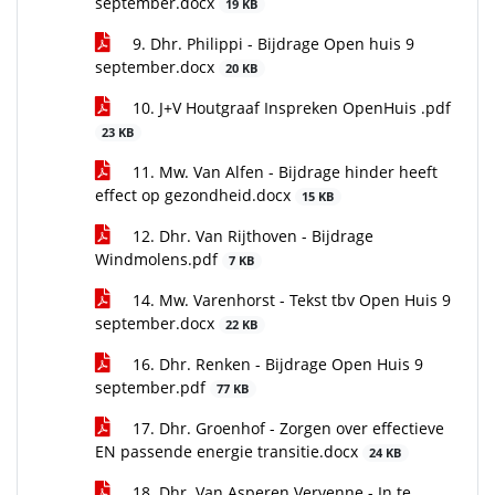
september.docx
19 KB
9. Dhr. Philippi - Bijdrage Open huis 9
september.docx
20 KB
10. J+V Houtgraaf Inspreken OpenHuis .pdf
23 KB
11. Mw. Van Alfen - Bijdrage hinder heeft
effect op gezondheid.docx
15 KB
12. Dhr. Van Rijthoven - Bijdrage
Windmolens.pdf
7 KB
14. Mw. Varenhorst - Tekst tbv Open Huis 9
september.docx
22 KB
16. Dhr. Renken - Bijdrage Open Huis 9
september.pdf
77 KB
17. Dhr. Groenhof - Zorgen over effectieve
EN passende energie transitie.docx
24 KB
18. Dhr. Van Asperen Vervenne - In te