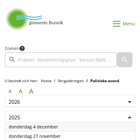
Ga naar de inhoud van deze pagina
Ga naar het zoeken
Ga naar het menu
Menu
Zoeken
U bevindt zich hier:
Home
Vergaderingen
Politieke avond
A
A
A
2026
2025
2025
donderdag 4 december
2025
donderdag 27 november