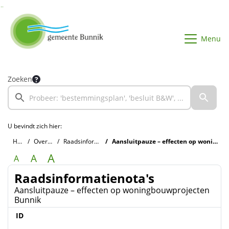
Ga naar de inhoud van deze pagina
Ga naar het zoeken
Ga naar het menu
Menu
Zoeken
U bevindt zich hier:
Home
Overzichten
Raadsinformatienota's
Aansluitpauze – effecten op woningbouwprojecten Bunnik
A
A
A
Raadsinformatienota's
Aansluitpauze – effecten op woningbouwprojecten
Bunnik
ID