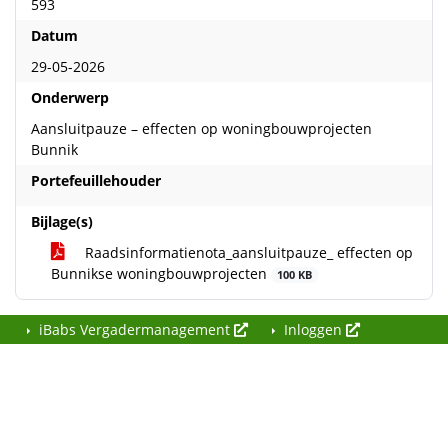
593
Datum
29-05-2026
Onderwerp
Aansluitpauze – effecten op woningbouwprojecten
Bunnik
Portefeuillehouder
Bijlage(s)
Raadsinformatienota_aansluitpauze_ effecten op
Bunnikse woningbouwprojecten
100 KB
iBabs Vergadermanagement
Inloggen