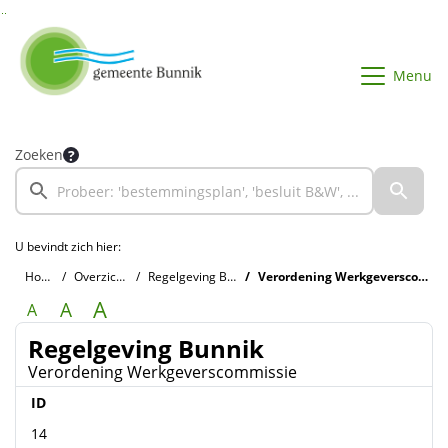
Ga naar de inhoud van deze pagina
Ga naar het zoeken
Ga naar het menu
Menu
Zoeken
U bevindt zich hier:
Home
Overzichten
Regelgeving Bunnik
Verordening Werkgeverscommissie
A
A
A
Regelgeving Bunnik
Verordening Werkgeverscommissie
ID
14