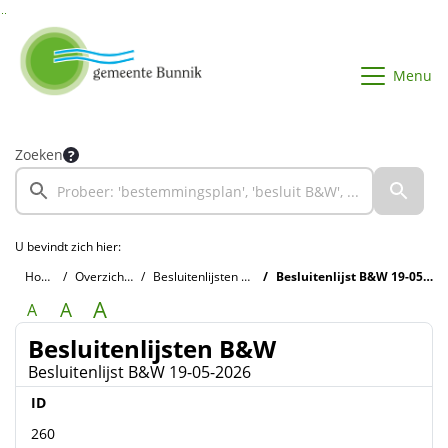
Ga naar de inhoud van deze pagina
Ga naar het zoeken
Ga naar het menu
Menu
Zoeken
U bevindt zich hier:
Home
Overzichten
Besluitenlijsten B&W
Besluitenlijst B&W 19-05-2026
A
A
A
Besluitenlijsten B&W
Besluitenlijst B&W 19-05-2026
ID
260