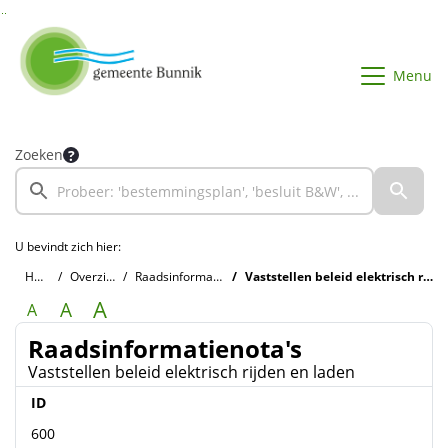
Ga naar de inhoud van deze pagina
Ga naar het zoeken
Ga naar het menu
Menu
Zoeken
U bevindt zich hier:
Home
Overzichten
Raadsinformatienota's
Vaststellen beleid elektrisch rijden en laden
A
A
A
Raadsinformatienota's
Vaststellen beleid elektrisch rijden en laden
ID
600