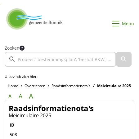
Ga naar de inhoud van deze pagina
Ga naar het zoeken
Ga naar het menu
Menu
Zoeken
U bevindt zich hier:
Home
Overzichten
Raadsinformatienota's
Meicirculaire 2025
A
A
A
Raadsinformatienota's
Meicirculaire 2025
ID
508