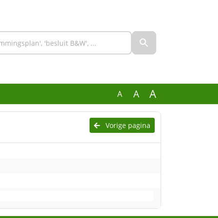
A
A
A
Vorige pagina