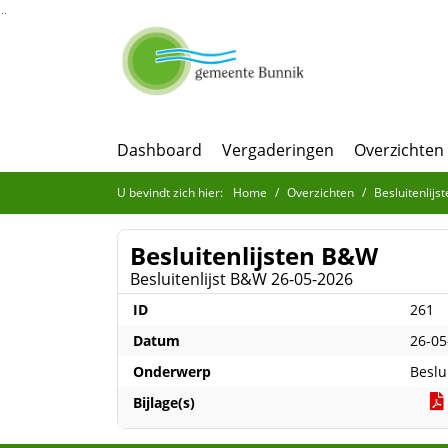
Ga naar de inhoud van deze pagina
Ga naar het zoeken
Ga naar het menu
Dashboard
Vergaderingen
Overzichten
U bevindt zich hier:
Home
Overzichten
Besluitenlij
Besluitenlijsten B&W
Besluitenlijst B&W 26-05-2026
ID
261
Datum
26-05
Onderwerp
Beslu
Bijlage(s)