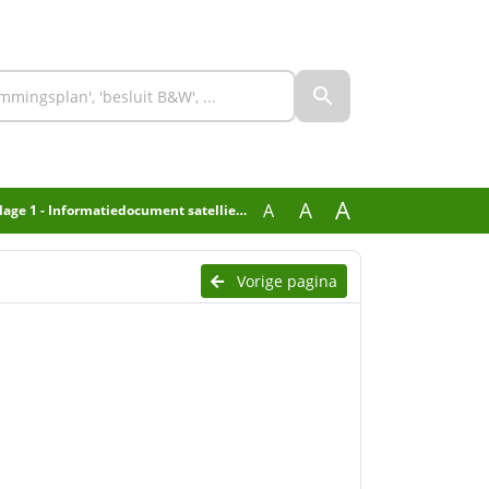
A
A
A
jlage 1 - Informatiedocument satellietdata
Vorige pagina