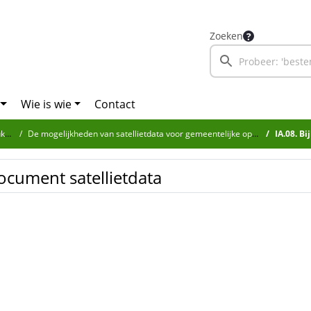
Zoeken
Wie is wie
Contact
en
De mogelijkheden van satellietdata voor gemeentelijke opgaven
IA.08. Bi
document satellietdata