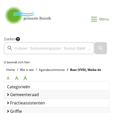
Ga naar de inhoud van deze pagina
Ga naar het zoeken
Ga naar het menu
Menu
Zoeken
U bevindt zich hier:
Home
Wie is wie
Agendacommissie
Boer (VVD), Meike de
A
A
A
Categorieën
Gemeenteraad
Fractieassistenten
Griffie