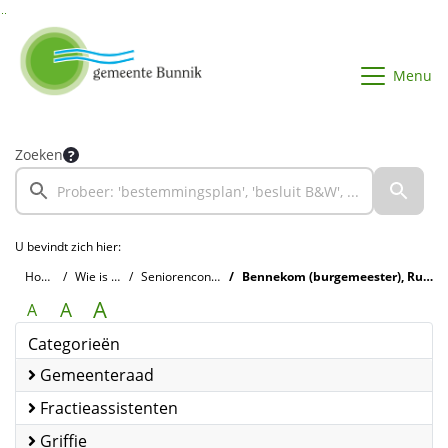
Ga naar de inhoud van deze pagina
Ga naar het zoeken
Ga naar het menu
Menu
Zoeken
U bevindt zich hier:
Home
Wie is wie
Seniorenconvent
Bennekom (burgemeester), Ruud van
A
A
A
Categorieën
Gemeenteraad
Fractieassistenten
Griffie