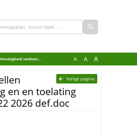
A
A
A
 leden nieuwe gemeenteraad 2022 2026 def.doc
ellen
Vorige pagina
g en en toelating
2 2026 def.doc