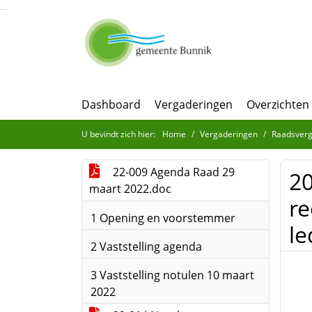
Ga naar de inhoud van deze pagina
Ga naar het zoeken
Ga naar het menu
Dashboard
Vergaderingen
Overzichten
U bevindt zich hier:
Home
Vergaderingen
Raadsverg
22-009 Agenda Raad 29
20
maart 2022.doc
re
1 Opening en voorstemmer
le
2 Vaststelling agenda
3 Vaststelling notulen 10 maart
2022