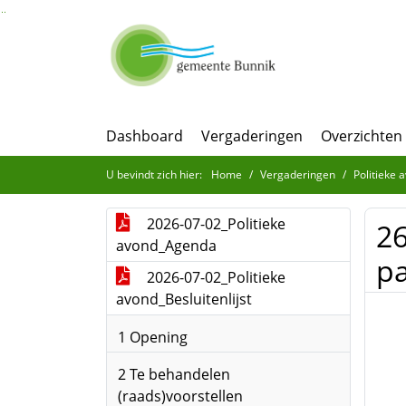
Ga naar de inhoud van deze pagina
Ga naar het zoeken
Ga naar het menu
Dashboard
Vergaderingen
Overzichten
U bevindt zich hier:
Home
Vergaderingen
Politieke 
2026-07-02_Politieke
26
avond_Agenda
pa
2026-07-02_Politieke
avond_Besluitenlijst
1 Opening
2 Te behandelen
(raads)voorstellen