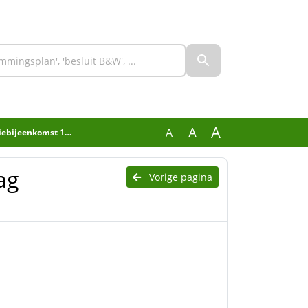
A
A
A
jeenkomst 13 april
ag
Vorige pagina