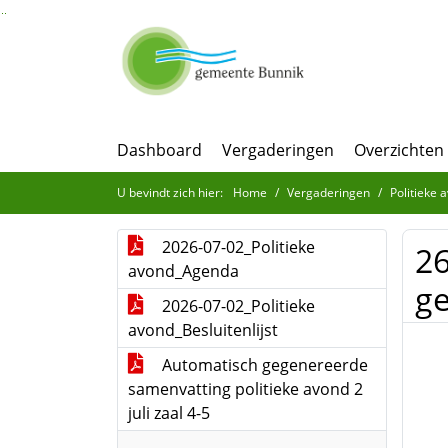
Ga naar de inhoud van deze pagina
Ga naar het zoeken
Ga naar het menu
Dashboard
Vergaderingen
Overzichten
U bevindt zich hier:
Home
Vergaderingen
Politieke 
2026-07-02_Politieke
26
avond_Agenda
ge
2026-07-02_Politieke
avond_Besluitenlijst
Automatisch gegenereerde
samenvatting politieke avond 2
juli zaal 4-5