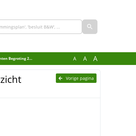
A
A
A
Begroting 2027 v1.0
zicht
Vorige pagina