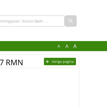
A
A
A
027 RMN
Vorige pagina