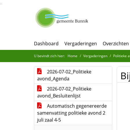
Ga naar de inhoud van deze pagina
Ga naar het zoeken
Ga naar het menu
Dashboard
Vergaderingen
Overzichten
U bevindt zich hier:
Home
Vergaderingen
Politieke 
2026-07-02_Politieke
Bi
avond_Agenda
2026-07-02_Politieke
avond_Besluitenlijst
Automatisch gegenereerde
samenvatting politieke avond 2
juli zaal 4-5