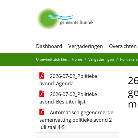
Ga naar de inhoud van deze pagina
Ga naar het zoeken
Ga naar het menu
Dashboard
Vergaderingen
Overzichten
U bevindt zich hier:
Home
Vergaderingen
Politieke 
2026-07-02_Politieke
26
avond_Agenda
g
2026-07-02_Politieke
m
avond_Besluitenlijst
Automatisch gegenereerde
samenvatting politieke avond 2
juli zaal 4-5