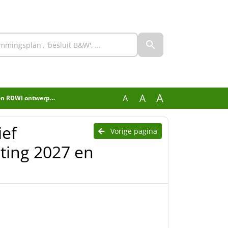
A
A
A
n meerjarenraming 2028-2030
ief
Vorige pagina
ing 2027 en