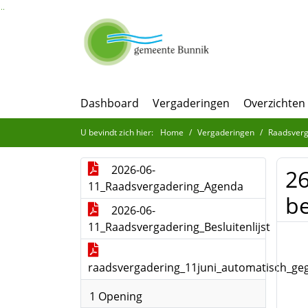
Ga naar de inhoud van deze pagina
Ga naar het zoeken
Ga naar het menu
Dashboard
Vergaderingen
Overzichten
U bevindt zich hier:
Home
Vergaderingen
Raadsverg
2026-06-
26
11_Raadsvergadering_Agenda
b
2026-06-
11_Raadsvergadering_Besluitenlijst
raadsvergadering_11juni_automatisch_geg
1 Opening