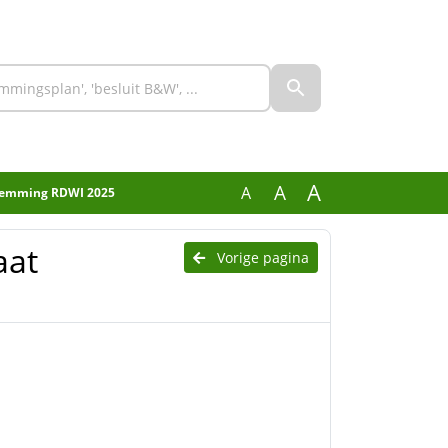
A
A
A
estemming RDWI 2025
aat
Vorige pagina