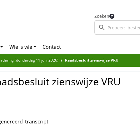
Zoeken
Wie is wie
Contact
adering (donderdag 11 juni 2026)
Raadsbesluit zienswijze VRU
adsbesluit zienswijze VRU
enereerd_transcript