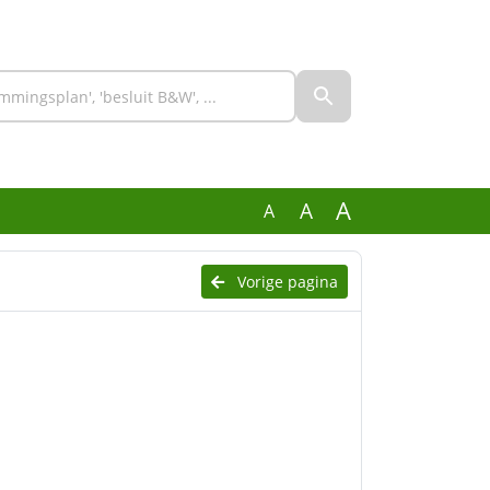
A
A
A
Vorige pagina