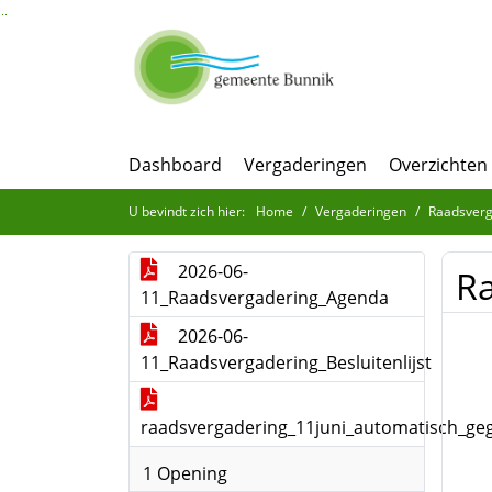
Ga naar de inhoud van deze pagina
Ga naar het zoeken
Ga naar het menu
Dashboard
Vergaderingen
Overzichten
U bevindt zich hier:
Home
Vergaderingen
Raadsverg
2026-06-
Ra
11_Raadsvergadering_Agenda
2026-06-
11_Raadsvergadering_Besluitenlijst
raadsvergadering_11juni_automatisch_geg
1 Opening