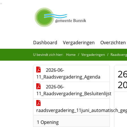
Ga naar de inhoud van deze pagina
Ga naar het zoeken
Ga naar het menu
Dashboard
Vergaderingen
Overzichten
U bevindt zich hier:
Home
Vergaderingen
Raadsverg
2026-06-
26
11_Raadsvergadering_Agenda
2
2026-06-
11_Raadsvergadering_Besluitenlijst
raadsvergadering_11juni_automatisch_geg
1 Opening