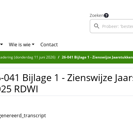
Zoeken
Wie is wie
Contact
adering (donderdag 11 juni 2026)
26-041 Bijlage 1 - Zienswijze Jaarstukk
-041 Bijlage 1 - Zienswijze Jaa
025 RDWI
enereerd_transcript