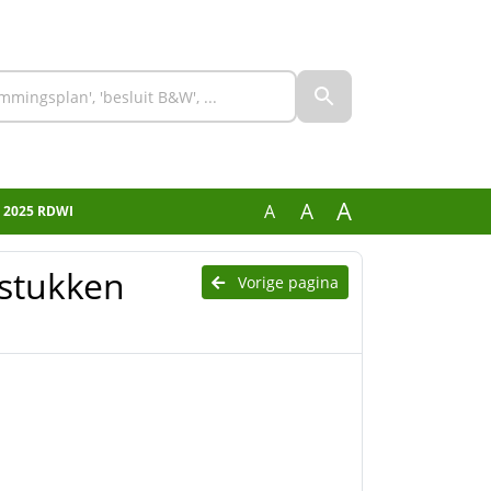
A
A
A
en 2025 RDWI
rstukken
Vorige pagina