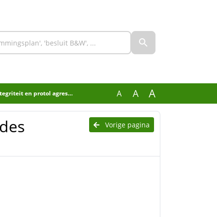
A
A
A
riteit en protol agressie
odes
Vorige pagina