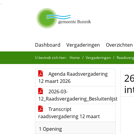
Ga naar de inhoud van deze pagina
Ga naar het zoeken
Ga naar het menu
Dashboard
Vergaderingen
Overzichten
U bevindt zich hier:
Home
Vergaderingen
Raadsverg
Agenda Raadsvergadering
26
12 maart 2026
in
2026-03-
12_Raadsvergadering_Besluitenlijst
Transcript
raadsvergadering 12 maart
1 Opening