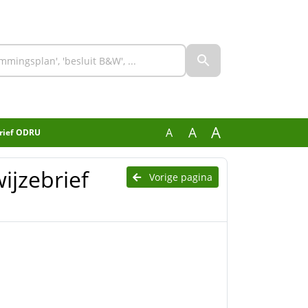
A
A
A
brief ODRU
ijzebrief
Vorige pagina