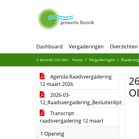
Ga naar de inhoud van deze pagina
Ga naar het zoeken
Ga naar het menu
Dashboard
Vergaderingen
Overzichten
U bevindt zich hier:
Home
Vergaderingen
Raadsverg
Agenda Raadsvergadering
26
12 maart 2026
O
2026-03-
12_Raadsvergadering_Besluitenlijst
Transcript
raadsvergadering 12 maart
1 Opening