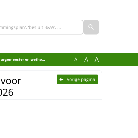
A
A
A
meester en wethouders 2026
 voor
Vorige pagina
026