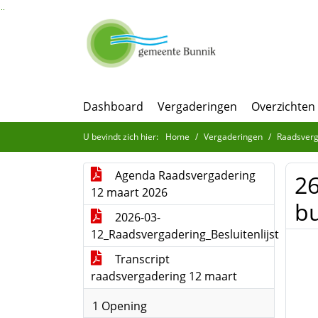
Ga naar de inhoud van deze pagina
Ga naar het zoeken
Ga naar het menu
Dashboard
Vergaderingen
Overzichten
U bevindt zich hier:
Home
Vergaderingen
Raadsverg
Agenda Raadsvergadering
26
12 maart 2026
b
2026-03-
12_Raadsvergadering_Besluitenlijst
Transcript
raadsvergadering 12 maart
1 Opening