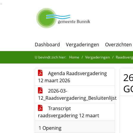
Ga naar de inhoud van deze pagina
Ga naar het zoeken
Ga naar het menu
Dashboard
Vergaderingen
Overzichten
U bevindt zich hier:
Home
Vergaderingen
Raadsverg
Agenda Raadsvergadering
26
12 maart 2026
GG
2026-03-
12_Raadsvergadering_Besluitenlijst
Transcript
raadsvergadering 12 maart
1 Opening