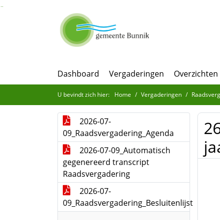
Ga naar de inhoud van deze pagina
Ga naar het zoeken
Ga naar het menu
Dashboard
Vergaderingen
Overzichten
U bevindt zich hier:
Home
Vergaderingen
Raadsverg
2026-07-
26
09_Raadsvergadering_Agenda
ja
2026-07-09_Automatisch
gegenereerd transcript
Raadsvergadering
2026-07-
09_Raadsvergadering_Besluitenlijst