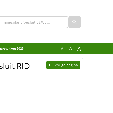
A
A
A
jaarstukken 2025
sluit RID
Vorige pagina