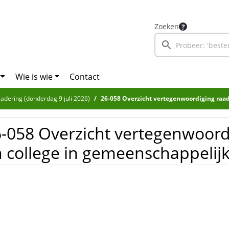
Zoeken
Wie is wie
Contact
adering (donderdag 9 juli 2026)
26-058 Overzicht vertegenwoordiging raad en college in ge
-058 Overzicht vertegenwoord
 college in gemeenschappelijk