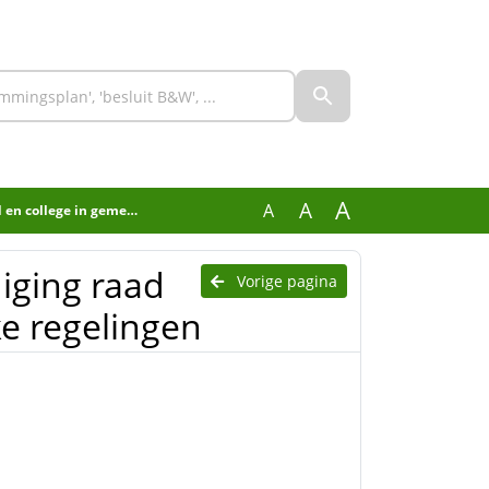
A
A
A
meenschappelijke regelingen
iging raad
Vorige pagina
e regelingen