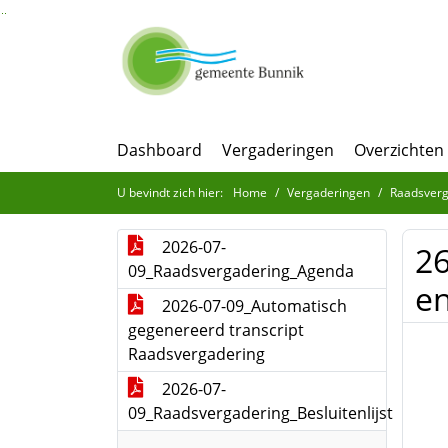
Ga naar de inhoud van deze pagina
Ga naar het zoeken
Ga naar het menu
Dashboard
Vergaderingen
Overzichten
U bevindt zich hier:
Home
Vergaderingen
Raadsverg
2026-07-
26
09_Raadsvergadering_Agenda
en
2026-07-09_Automatisch
gegenereerd transcript
Raadsvergadering
2026-07-
09_Raadsvergadering_Besluitenlijst