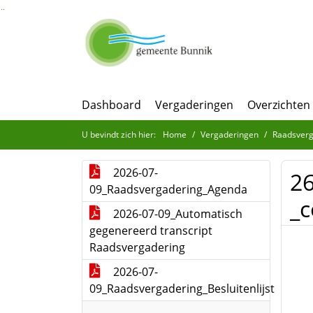
Ga naar de inhoud van deze pagina
Ga naar het zoeken
Ga naar het menu
Dashboard
Vergaderingen
Overzichten
U bevindt zich hier:
Home
Vergaderingen
Raadsverg
2026-07-
26
09_Raadsvergadering_Agenda
_c
2026-07-09_Automatisch
gegenereerd transcript
Raadsvergadering
2026-07-
09_Raadsvergadering_Besluitenlijst