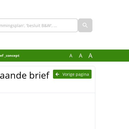
A
A
A
ief _concept
gaande brief
Vorige pagina