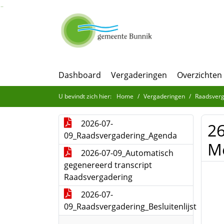
Ga naar de inhoud van deze pagina
Ga naar het zoeken
Ga naar het menu
Dashboard
Vergaderingen
Overzichten
U bevindt zich hier:
Home
Vergaderingen
Raadsverg
2026-07-
26
09_Raadsvergadering_Agenda
Me
2026-07-09_Automatisch
gegenereerd transcript
Raadsvergadering
2026-07-
09_Raadsvergadering_Besluitenlijst