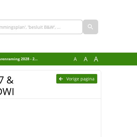
A
A
A
ming 2028 - 2030 RDWI
7 &
Vorige pagina
DWI