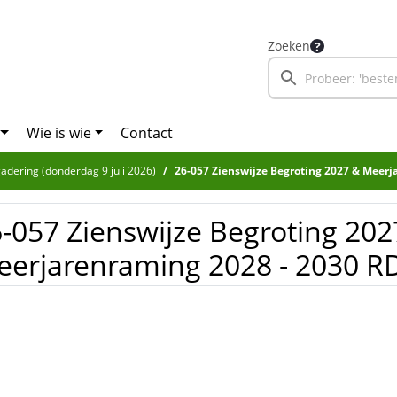
Zoeken
Wie is wie
Contact
adering (donderdag 9 juli 2026)
26-057 Zienswijze Begroting 2027 & Meerjarenra
-057 Zienswijze Begroting 202
erjarenraming 2028 - 2030 R