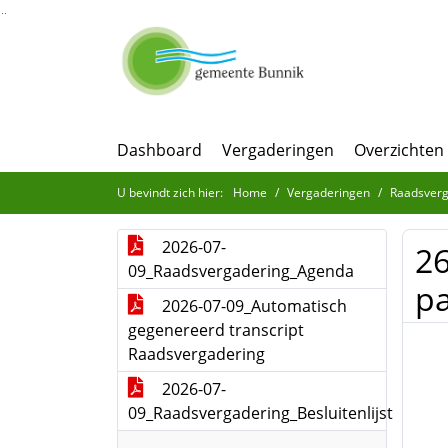
Ga naar de inhoud van deze pagina
Ga naar het zoeken
Ga naar het menu
Dashboard
Vergaderingen
Overzichten
U bevindt zich hier:
Home
Vergaderingen
Raadsverg
2026-07-
26
09_Raadsvergadering_Agenda
pa
2026-07-09_Automatisch
gegenereerd transcript
Raadsvergadering
2026-07-
09_Raadsvergadering_Besluitenlijst