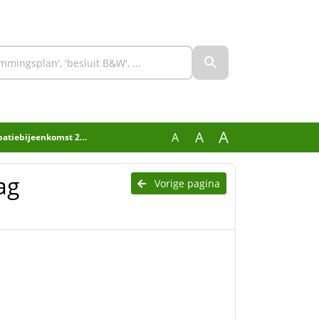
A
A
A
ebijeenkomst 29 april
ag
Vorige pagina