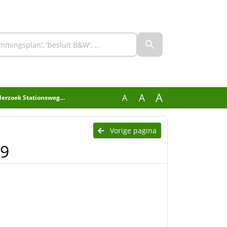
A
A
A
rzoek Stationsweg 59
Vorige pagina
59