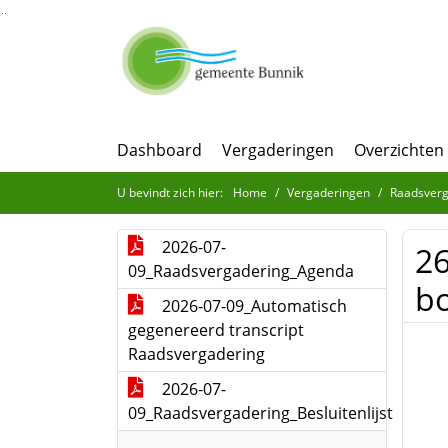
Ga naar de inhoud van deze pagina
Ga naar het zoeken
Ga naar het menu
Dashboard
Vergaderingen
Overzichten
U bevindt zich hier:
Home
Vergaderingen
Raadsverg
2026-07-
26
09_Raadsvergadering_Agenda
b
2026-07-09_Automatisch
gegenereerd transcript
Raadsvergadering
2026-07-
09_Raadsvergadering_Besluitenlijst