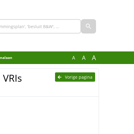
A
A
A
analaan
 VRIs
Vorige pagina