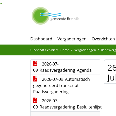
Ga naar de inhoud van deze pagina
Ga naar het zoeken
Ga naar het menu
Dashboard
Vergaderingen
Overzichten
U bevindt zich hier:
Home
Vergaderingen
Raadsverg
2026-07-
26
09_Raadsvergadering_Agenda
Ju
2026-07-09_Automatisch
gegenereerd transcript
Raadsvergadering
2026-07-
09_Raadsvergadering_Besluitenlijst